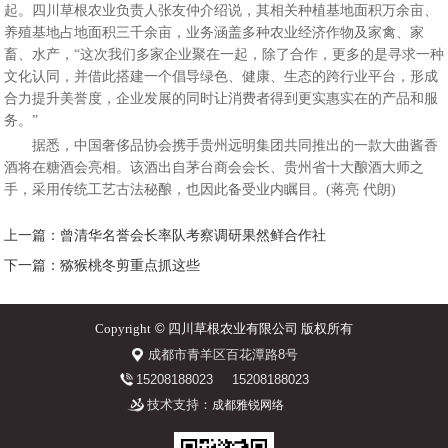
起。四川草根农业负责人张友仲介绍说，其相关种植基地面积万余亩、
养殖基地占地面积三千余亩，业务涵盖多种农业经济作物及家禽、家
畜、水产，“这次我们多家企业聚在一起，除了合作，更多的是寻求一种
文化认同，并借此搭建一个倡导绿色、健康、生态的跨行业平台，形成
合力提升美誉度，企业发展的同时让消费者得到更实惠实在的产品和服
务。”
据悉，中国奢侈品协会携手贵州远明集团共同推出的一款大曲酱香
酒将在糖酒会亮相。该酒出自茅台商会会长、贵州省十大酿酒大师之
手，采用传统工艺古法秘酿，也因此备受业内瞩目。(蒋亮 代朗)
上一篇：曾清华名誉会长率队考察调研果然鲜合作社
下一篇：猕猴桃冬剪重点抓这些
Copyright
©
四川草根农业有限公司 版权所有
成都市青羊区百花潭路8号
15208188023
15208188023
技术支持：
成都雅锐网络